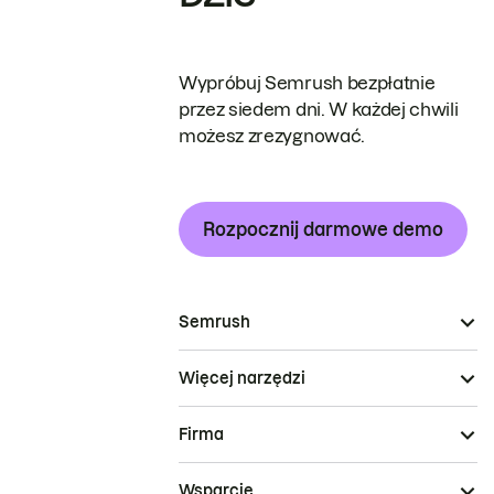
Wypróbuj Semrush bezpłatnie
przez siedem dni. W każdej chwili
możesz zrezygnować.
Rozpocznij darmowe demo
Semrush
Więcej narzędzi
Firma
Wsparcie