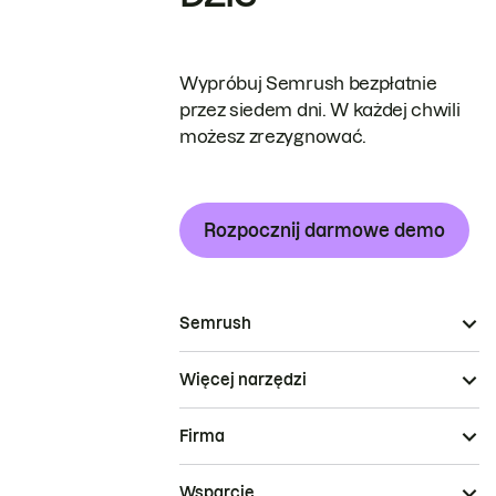
Wypróbuj Semrush bezpłatnie
przez siedem dni. W każdej chwili
możesz zrezygnować.
Rozpocznij darmowe demo
Semrush
Więcej narzędzi
Firma
Wsparcie