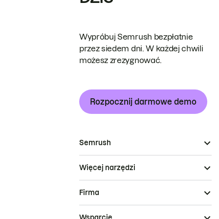
Wypróbuj Semrush bezpłatnie
przez siedem dni. W każdej chwili
możesz zrezygnować.
Rozpocznij darmowe demo
Semrush
Więcej narzędzi
Firma
Wsparcie