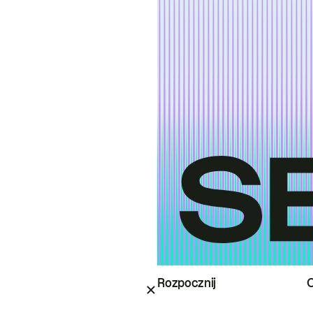
Rozpocznij
O