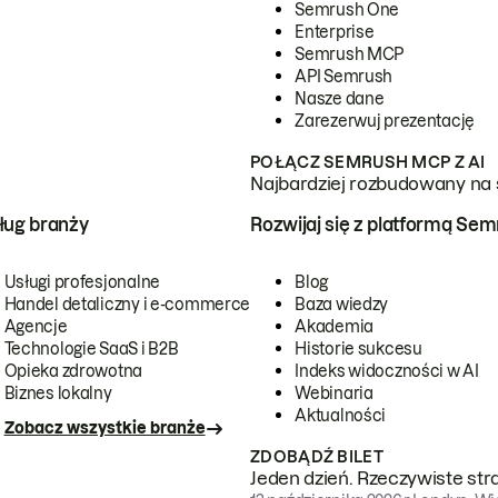
Semrush One
Enterprise
Semrush MCP
API Semrush
Nasze dane
Zarezerwuj prezentację
POŁĄCZ SEMRUSH MCP Z AI
Najbardziej rozbudowany na 
ug branży
Rozwijaj się z platformą Se
Usługi profesjonalne
Blog
Handel detaliczny i e-commerce
Baza wiedzy
Agencje
Akademia
Technologie SaaS i B2B
Historie sukcesu
Opieka zdrowotna
Indeks widoczności w AI
Biznes lokalny
Webinaria
Aktualności
Zobacz wszystkie branże
ZDOBĄDŹ BILET
Jeden dzień. Rzeczywiste str