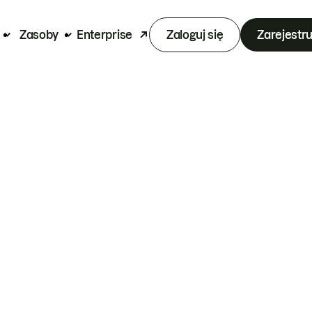
Zasoby
Enterprise
Zaloguj się
Zarejestru