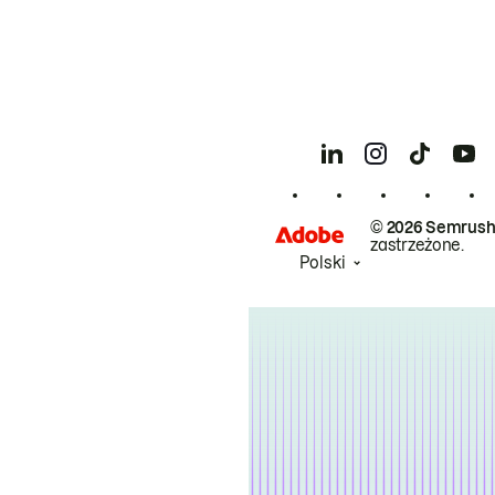
© 2026 Semrush
zastrzeżone.
Polski