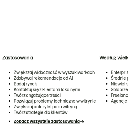
Zastosowania
Według wiel
Zwiększaj widoczność w wyszukiwarkach
Enterpri
Zdobywaj rekomendacje od AI
Średnie 
Badaj rynek
Niewielk
Kontaktuj się z klientami lokalnymi
Soloprze
Twórz angażujące treści
Freelanc
Rozwiązuj problemy techniczne w witrynie
Agencje
Zwiększaj autorytet poza witryną
Twórz strategie dla klientów
Zobacz wszystkie zastosowania