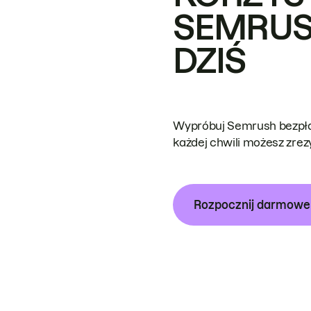
SEMRUS
DZIŚ
Wypróbuj Semrush bezpłat
każdej chwili możesz zre
Rozpocznij darmow