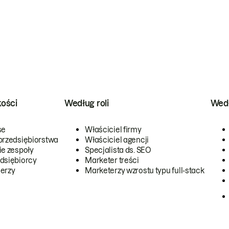
kości
Według roli
Wedł
se
Właściciel firmy
przedsiębiorstwa
Właściciel agencji
ie zespoły
Specjalista ds. SEO
dsiębiorcy
Marketer treści
erzy
Marketerzy wzrostu typu full-stack