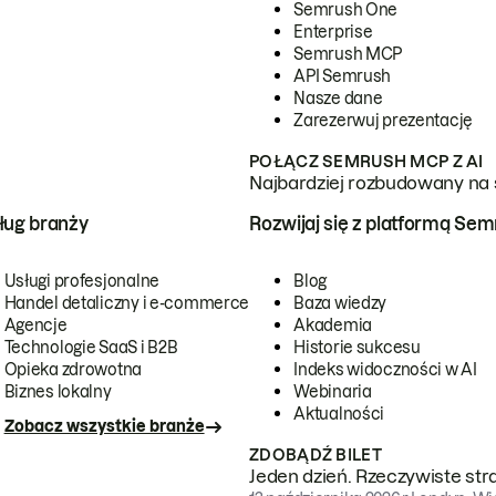
Semrush One
Enterprise
Semrush MCP
API Semrush
Nasze dane
Zarezerwuj prezentację
POŁĄCZ SEMRUSH MCP Z AI
Najbardziej rozbudowany na 
ug branży
Rozwijaj się z platformą Se
Usługi profesjonalne
Blog
Handel detaliczny i e-commerce
Baza wiedzy
Agencje
Akademia
Technologie SaaS i B2B
Historie sukcesu
Opieka zdrowotna
Indeks widoczności w AI
Biznes lokalny
Webinaria
Aktualności
Zobacz wszystkie branże
ZDOBĄDŹ BILET
Jeden dzień. Rzeczywiste str