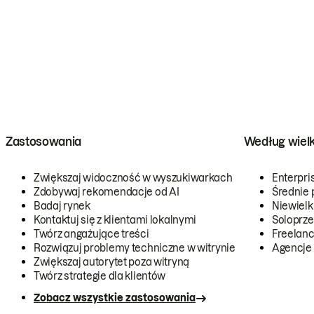
Zastosowania
Według wiel
Zwiększaj widoczność w wyszukiwarkach
Enterpri
Zdobywaj rekomendacje od AI
Średnie 
Badaj rynek
Niewielk
Kontaktuj się z klientami lokalnymi
Soloprze
Twórz angażujące treści
Freelanc
Rozwiązuj problemy techniczne w witrynie
Agencje
Zwiększaj autorytet poza witryną
Twórz strategie dla klientów
Zobacz wszystkie zastosowania