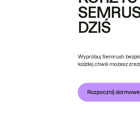
SEMRUS
DZIŚ
Wypróbuj Semrush bezpłat
każdej chwili możesz zre
Rozpocznij darmow