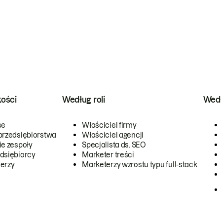
kości
Według roli
Wedł
se
Właściciel firmy
przedsiębiorstwa
Właściciel agencji
ie zespoły
Specjalista ds. SEO
dsiębiorcy
Marketer treści
erzy
Marketerzy wzrostu typu full-stack