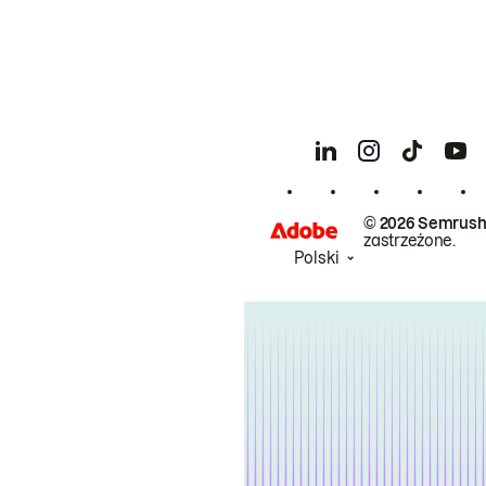
© 2026 Semrush
zastrzeżone.
Polski