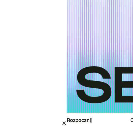
Rozpocznij
O