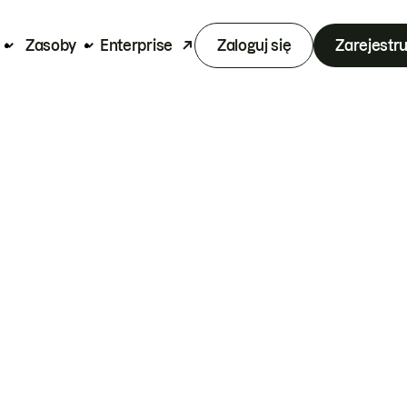
Zasoby
Enterprise
Zaloguj się
Zarejestru