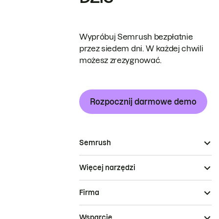
Wypróbuj Semrush bezpłatnie
przez siedem dni. W każdej chwili
możesz zrezygnować.
Rozpocznij darmowe demo
Semrush
Więcej narzędzi
Firma
Wsparcie