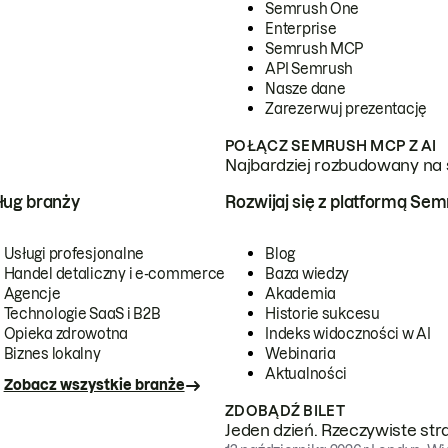
Semrush One
Enterprise
Semrush MCP
API Semrush
Nasze dane
Zarezerwuj prezentację
POŁĄCZ SEMRUSH MCP Z AI
Najbardziej rozbudowany na 
ug branży
Rozwijaj się z platformą Se
Usługi profesjonalne
Blog
Handel detaliczny i e-commerce
Baza wiedzy
Agencje
Akademia
Technologie SaaS i B2B
Historie sukcesu
Opieka zdrowotna
Indeks widoczności w AI
Biznes lokalny
Webinaria
Aktualności
Zobacz wszystkie branże
ZDOBĄDŹ BILET
Jeden dzień. Rzeczywiste str