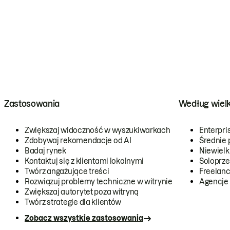
Zastosowania
Według wiel
Zwiększaj widoczność w wyszukiwarkach
Enterpri
Zdobywaj rekomendacje od AI
Średnie 
Badaj rynek
Niewielk
Kontaktuj się z klientami lokalnymi
Soloprze
Twórz angażujące treści
Freelanc
Rozwiązuj problemy techniczne w witrynie
Agencje
Zwiększaj autorytet poza witryną
Twórz strategie dla klientów
Zobacz wszystkie zastosowania