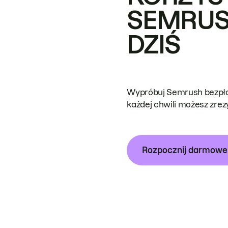
SEMRUS
DZIŚ
Wypróbuj Semrush bezpłat
każdej chwili możesz zre
Rozpocznij darmow