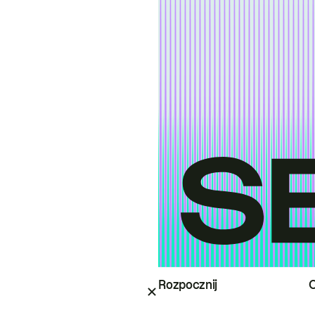
Rozpocznij
O