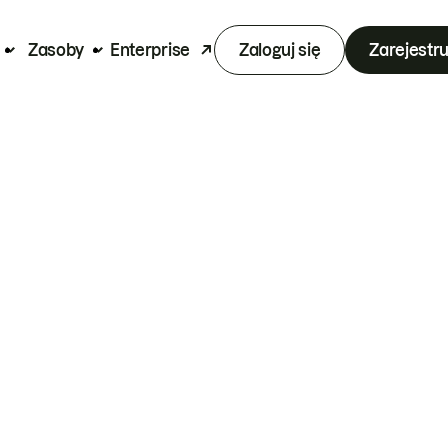
Zasoby
Enterprise
Zaloguj się
Zarejestru