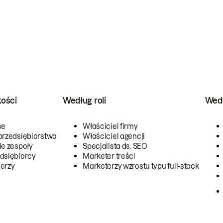
kości
Według roli
Wedł
se
Właściciel firmy
przedsiębiorstwa
Właściciel agencji
ie zespoły
Specjalista ds. SEO
dsiębiorcy
Marketer treści
erzy
Marketerzy wzrostu typu full-stack