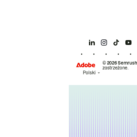
© 2026 Semrush
zastrzeżone.
Polski