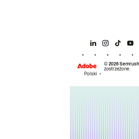
© 2026 Semrush
zastrzeżone.
Polski