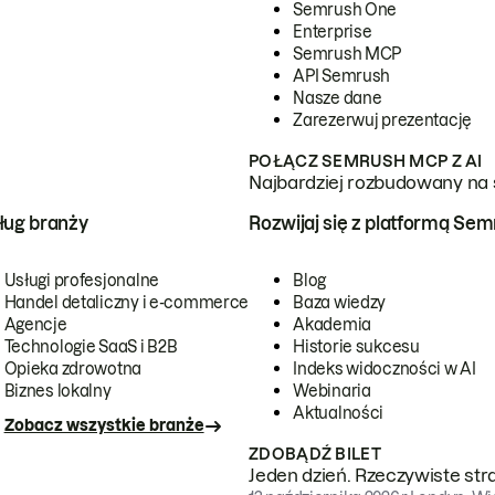
Semrush One
Enterprise
Semrush MCP
API Semrush
Nasze dane
Zarezerwuj prezentację
POŁĄCZ SEMRUSH MCP Z AI
Najbardziej rozbudowany na 
ug branży
Rozwijaj się z platformą Se
Usługi profesjonalne
Blog
Handel detaliczny i e-commerce
Baza wiedzy
Agencje
Akademia
Technologie SaaS i B2B
Historie sukcesu
Opieka zdrowotna
Indeks widoczności w AI
Biznes lokalny
Webinaria
Aktualności
Zobacz wszystkie branże
ZDOBĄDŹ BILET
Jeden dzień. Rzeczywiste str