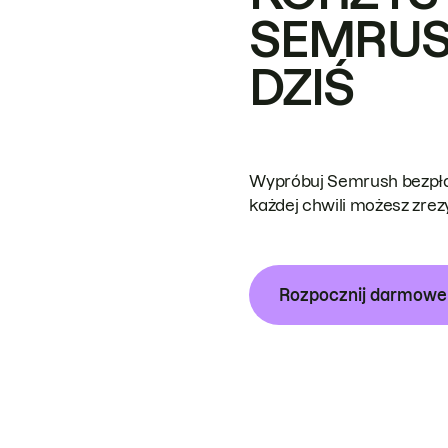
SEMRUS
DZIŚ
Wypróbuj Semrush bezpłat
każdej chwili możesz zre
Rozpocznij darmow