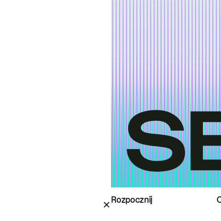
Rozpocznij
O