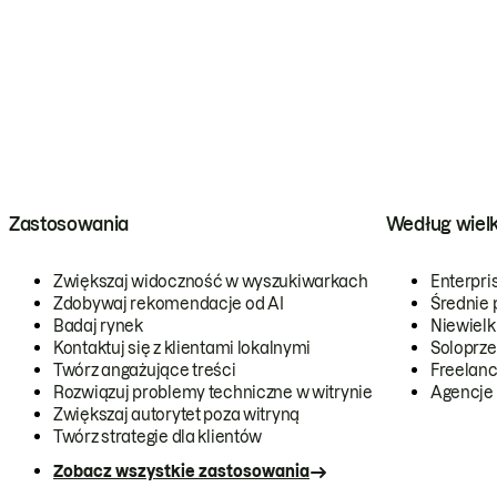
Zastosowania
Według wiel
Zwiększaj widoczność w wyszukiwarkach
Enterpri
Zdobywaj rekomendacje od AI
Średnie 
Badaj rynek
Niewielk
Kontaktuj się z klientami lokalnymi
Soloprze
Twórz angażujące treści
Freelanc
Rozwiązuj problemy techniczne w witrynie
Agencje
Zwiększaj autorytet poza witryną
Twórz strategie dla klientów
Zobacz wszystkie zastosowania