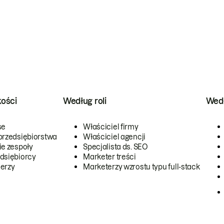
kości
Według roli
Wedł
se
Właściciel firmy
przedsiębiorstwa
Właściciel agencji
ie zespoły
Specjalista ds. SEO
dsiębiorcy
Marketer treści
erzy
Marketerzy wzrostu typu full-stack