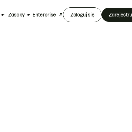
Zasoby
Enterprise
Zaloguj się
Zarejestru