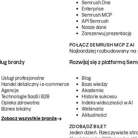
Semrush One
Enterprise
Semrush MCP
API Semrush
Nasze dane
Zarezerwuj prezentację
POŁĄCZ SEMRUSH MCP Z AI
Najbardziej rozbudowany na 
ug branży
Rozwijaj się z platformą Se
Usługi profesjonalne
Blog
Handel detaliczny i e-commerce
Baza wiedzy
Agencje
Akademia
Technologie SaaS i B2B
Historie sukcesu
Opieka zdrowotna
Indeks widoczności w AI
Biznes lokalny
Webinaria
Aktualności
Zobacz wszystkie branże
ZDOBĄDŹ BILET
Jeden dzień. Rzeczywiste str