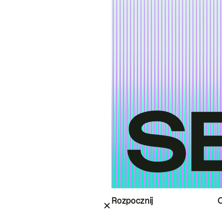
Rozpocznij
O