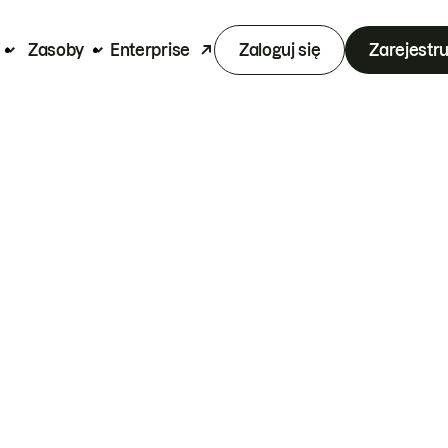
Zasoby
Enterprise
Zaloguj się
Zarejestru