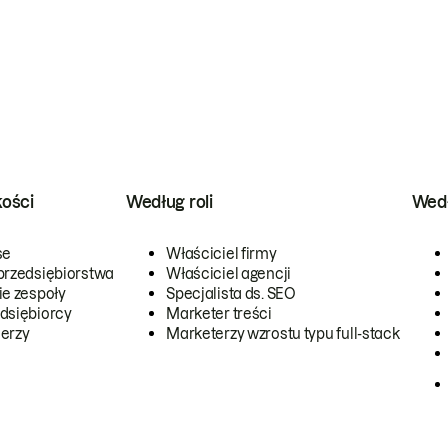
kości
Według roli
Wedł
se
Właściciel firmy
przedsiębiorstwa
Właściciel agencji
ie zespoły
Specjalista ds. SEO
dsiębiorcy
Marketer treści
erzy
Marketerzy wzrostu typu full-stack