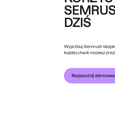
SEMRUS
DZIŚ
Wypróbuj Semrush bezpłat
każdej chwili możesz zre
Rozpocznij darmow