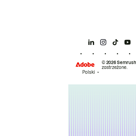
© 2026 Semrush
zastrzeżone.
Polski