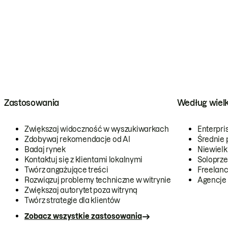
Zastosowania
Według wiel
Zwiększaj widoczność w wyszukiwarkach
Enterpri
Zdobywaj rekomendacje od AI
Średnie 
Badaj rynek
Niewielk
Kontaktuj się z klientami lokalnymi
Soloprze
Twórz angażujące treści
Freelanc
Rozwiązuj problemy techniczne w witrynie
Agencje
Zwiększaj autorytet poza witryną
Twórz strategie dla klientów
Zobacz wszystkie zastosowania