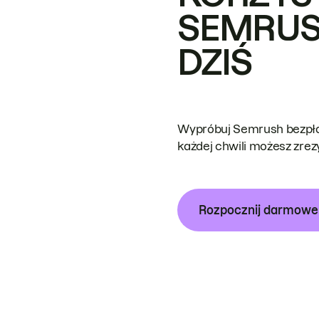
SEMRUS
DZIŚ
Wypróbuj Semrush bezpłat
każdej chwili możesz zre
Rozpocznij darmow