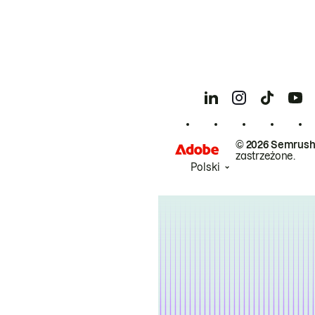
© 2026 Semrush
zastrzeżone.
Polski