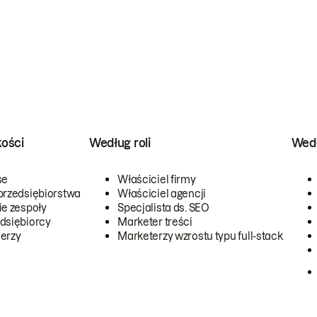
kości
Według roli
Wedł
se
Właściciel firmy
przedsiębiorstwa
Właściciel agencji
ie zespoły
Specjalista ds. SEO
dsiębiorcy
Marketer treści
erzy
Marketerzy wzrostu typu full-stack