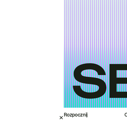
Rozpocznij
O