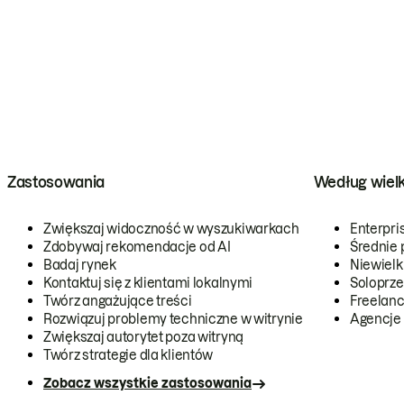
Zastosowania
Według wiel
Zwiększaj widoczność w wyszukiwarkach
Enterpri
Zdobywaj rekomendacje od AI
Średnie 
Badaj rynek
Niewielk
Kontaktuj się z klientami lokalnymi
Soloprze
Twórz angażujące treści
Freelanc
Rozwiązuj problemy techniczne w witrynie
Agencje
Zwiększaj autorytet poza witryną
Twórz strategie dla klientów
Zobacz wszystkie zastosowania