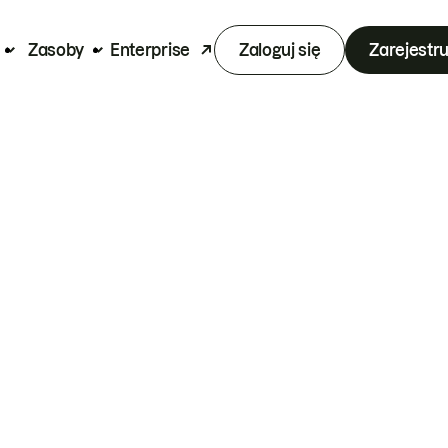
Zasoby
Enterprise
Zaloguj się
Zarejestru