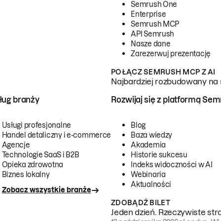
Semrush One
Enterprise
Semrush MCP
API Semrush
Nasze dane
Zarezerwuj prezentację
POŁĄCZ SEMRUSH MCP Z AI
Najbardziej rozbudowany na 
ug branży
Rozwijaj się z platformą Se
Usługi profesjonalne
Blog
Handel detaliczny i e-commerce
Baza wiedzy
Agencje
Akademia
Technologie SaaS i B2B
Historie sukcesu
Opieka zdrowotna
Indeks widoczności w AI
Biznes lokalny
Webinaria
Aktualności
Zobacz wszystkie branże
ZDOBĄDŹ BILET
Jeden dzień. Rzeczywiste str