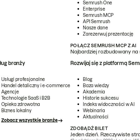
Semrush One
Enterprise
Semrush MCP
API Semrush
Nasze dane
Zarezerwuj prezentację
POŁĄCZ SEMRUSH MCP Z AI
Najbardziej rozbudowany na 
ug branży
Rozwijaj się z platformą Se
Usługi profesjonalne
Blog
Handel detaliczny i e-commerce
Baza wiedzy
Agencje
Akademia
Technologie SaaS i B2B
Historie sukcesu
Opieka zdrowotna
Indeks widoczności w AI
Biznes lokalny
Webinaria
Aktualności
Zobacz wszystkie branże
ZDOBĄDŹ BILET
Jeden dzień. Rzeczywiste str