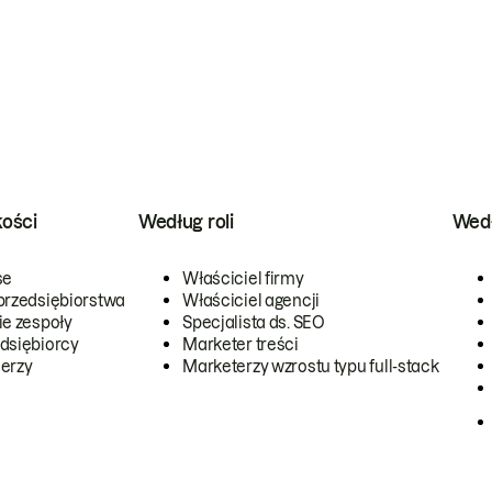
kości
Według roli
Wedł
se
Właściciel firmy
przedsiębiorstwa
Właściciel agencji
ie zespoły
Specjalista ds. SEO
dsiębiorcy
Marketer treści
erzy
Marketerzy wzrostu typu full-stack