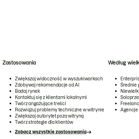
Zastosowania
Według wiel
Zwiększaj widoczność w wyszukiwarkach
Enterpri
Zdobywaj rekomendacje od AI
Średnie 
Badaj rynek
Niewielk
Kontaktuj się z klientami lokalnymi
Soloprze
Twórz angażujące treści
Freelanc
Rozwiązuj problemy techniczne w witrynie
Agencje
Zwiększaj autorytet poza witryną
Twórz strategie dla klientów
Zobacz wszystkie zastosowania