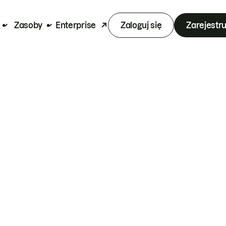
Zasoby
Enterprise
Zaloguj się
Zarejestru