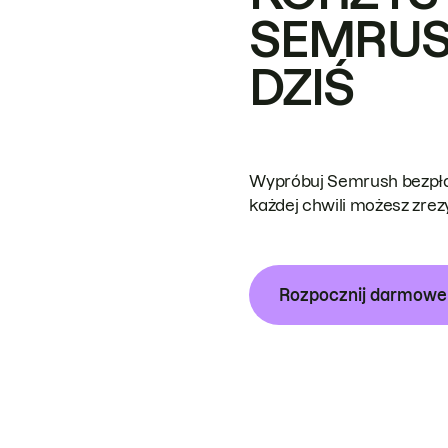
SEMRUS
DZIŚ
Wypróbuj Semrush bezpłat
każdej chwili możesz zre
Rozpocznij darmow