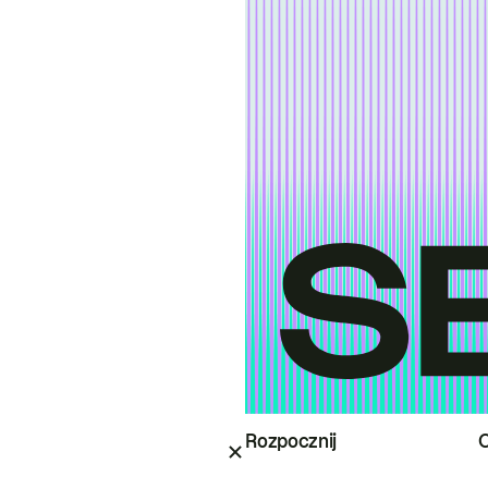
Rozpocznij
O