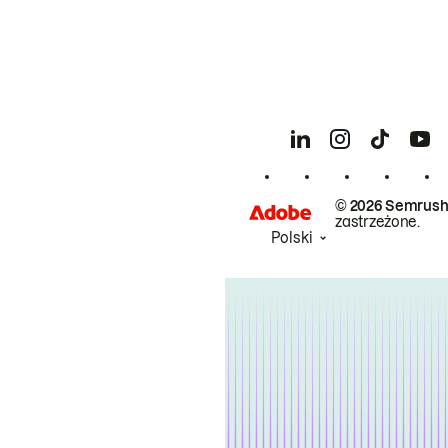
© 2026 Semrush
zastrzeżone.
Polski