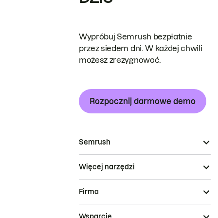
Wypróbuj Semrush bezpłatnie
przez siedem dni. W każdej chwili
możesz zrezygnować.
Rozpocznij darmowe demo
Semrush
Więcej narzędzi
Firma
Wsparcie