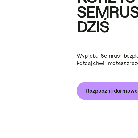
SEMRUS
DZIŚ
Wypróbuj Semrush bezpłat
każdej chwili możesz zre
Rozpocznij darmow