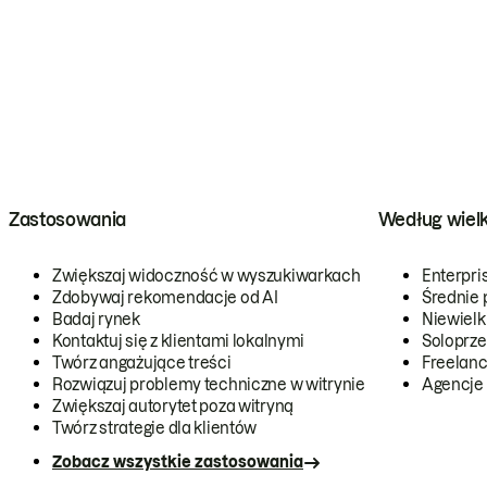
Zastosowania
Według wiel
Zwiększaj widoczność w wyszukiwarkach
Enterpri
Zdobywaj rekomendacje od AI
Średnie 
Badaj rynek
Niewielk
Kontaktuj się z klientami lokalnymi
Soloprze
Twórz angażujące treści
Freelanc
Rozwiązuj problemy techniczne w witrynie
Agencje
Zwiększaj autorytet poza witryną
Twórz strategie dla klientów
Zobacz wszystkie zastosowania