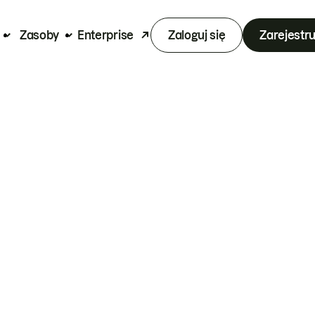
Zasoby
Enterprise
Zaloguj się
Zarejestru