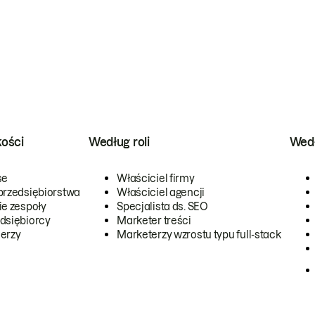
kości
Według roli
Wedł
se
Właściciel firmy
przedsiębiorstwa
Właściciel agencji
ie zespoły
Specjalista ds. SEO
dsiębiorcy
Marketer treści
erzy
Marketerzy wzrostu typu full-stack