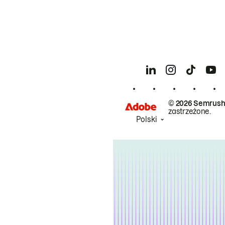
© 2026 Semrush
zastrzeżone.
Polski