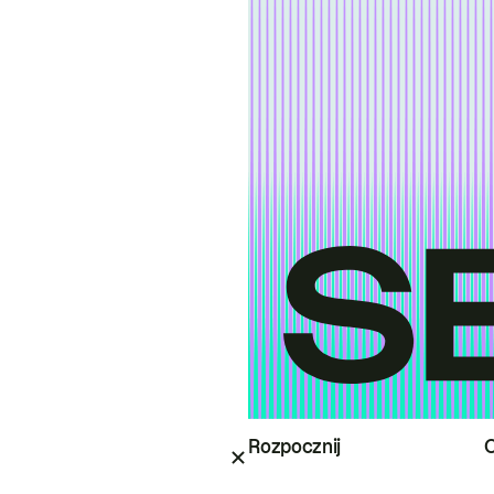
Rozpocznij
O