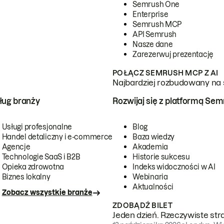
Semrush One
Enterprise
Semrush MCP
API Semrush
Nasze dane
Zarezerwuj prezentację
POŁĄCZ SEMRUSH MCP Z AI
Najbardziej rozbudowany na 
ug branży
Rozwijaj się z platformą Se
Usługi profesjonalne
Blog
Handel detaliczny i e-commerce
Baza wiedzy
Agencje
Akademia
Technologie SaaS i B2B
Historie sukcesu
Opieka zdrowotna
Indeks widoczności w AI
Biznes lokalny
Webinaria
Aktualności
Zobacz wszystkie branże
ZDOBĄDŹ BILET
Jeden dzień. Rzeczywiste str