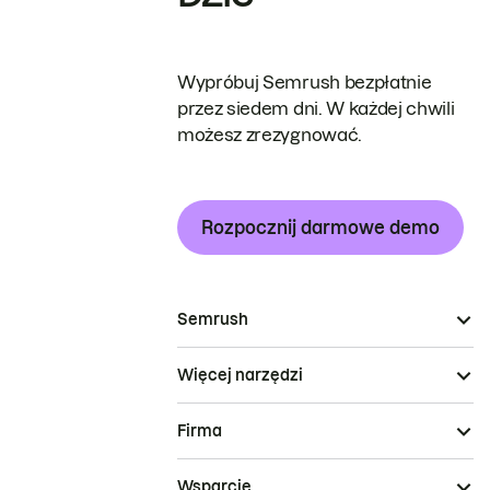
Wypróbuj Semrush bezpłatnie
przez siedem dni. W każdej chwili
możesz zrezygnować.
Rozpocznij darmowe demo
Semrush
Więcej narzędzi
Firma
Wsparcie