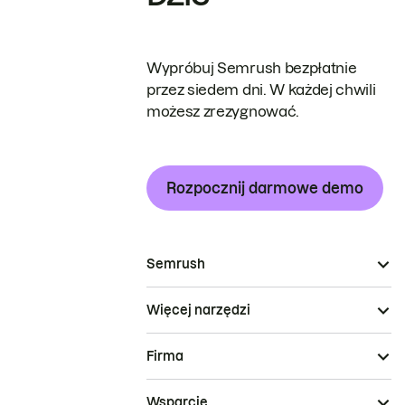
Wypróbuj Semrush bezpłatnie
przez siedem dni. W każdej chwili
możesz zrezygnować.
Rozpocznij darmowe demo
Semrush
Więcej narzędzi
Firma
Wsparcie