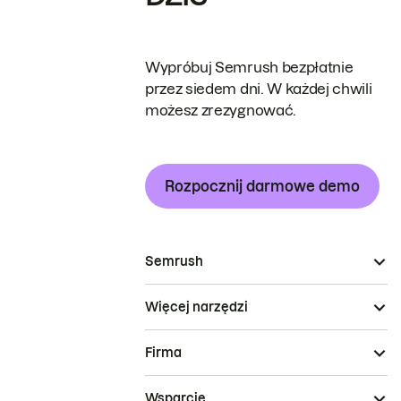
Wypróbuj Semrush bezpłatnie
przez siedem dni. W każdej chwili
możesz zrezygnować.
Rozpocznij darmowe demo
Semrush
Więcej narzędzi
Firma
Wsparcie