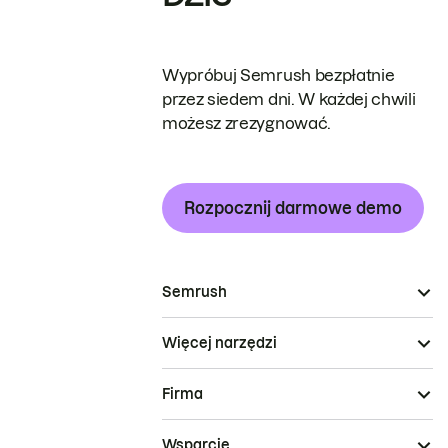
Wypróbuj Semrush bezpłatnie
przez siedem dni. W każdej chwili
możesz zrezygnować.
Rozpocznij darmowe demo
Semrush
Więcej narzędzi
Firma
Wsparcie