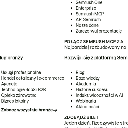
Semrush One
Enterprise
Semrush MCP
API Semrush
Nasze dane
Zarezerwuj prezentację
POŁĄCZ SEMRUSH MCP Z AI
Najbardziej rozbudowany na 
ug branży
Rozwijaj się z platformą Se
Usługi profesjonalne
Blog
Handel detaliczny i e-commerce
Baza wiedzy
Agencje
Akademia
Technologie SaaS i B2B
Historie sukcesu
Opieka zdrowotna
Indeks widoczności w AI
Biznes lokalny
Webinaria
Aktualności
Zobacz wszystkie branże
ZDOBĄDŹ BILET
Jeden dzień. Rzeczywiste str