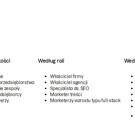
kości
Według roli
Wedł
se
Właściciel firmy
przedsiębiorstwa
Właściciel agencji
ie zespoły
Specjalista ds. SEO
dsiębiorcy
Marketer treści
erzy
Marketerzy wzrostu typu full-stack