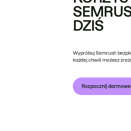
SEMRUS
DZIŚ
Wypróbuj Semrush bezpłat
każdej chwili możesz zre
Rozpocznij darmow