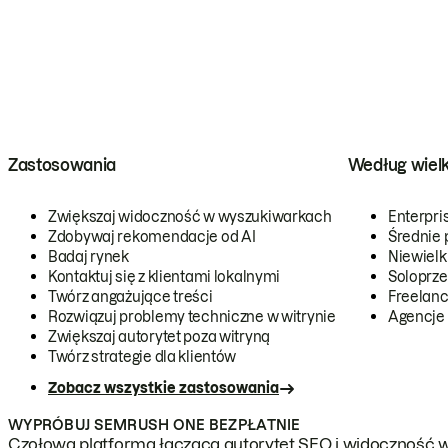
Zastosowania
Według wiel
Zwiększaj widoczność w wyszukiwarkach
Enterpri
Zdobywaj rekomendacje od AI
Średnie 
Badaj rynek
Niewielk
Kontaktuj się z klientami lokalnymi
Soloprze
Twórz angażujące treści
Freelanc
Rozwiązuj problemy techniczne w witrynie
Agencje
Zwiększaj autorytet poza witryną
Twórz strategie dla klientów
Zobacz wszystkie zastosowania
WYPRÓBUJ SEMRUSH ONE BEZPŁATNIE
Czołowa platforma łącząca autorytet SEO i widoczność w