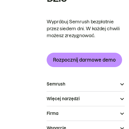
Wypróbuj Semrush bezpłatnie
przez siedem dni. W każdej chwili
możesz zrezygnować.
Rozpocznij darmowe demo
Semrush
Więcej narzędzi
Firma
Wsparcie