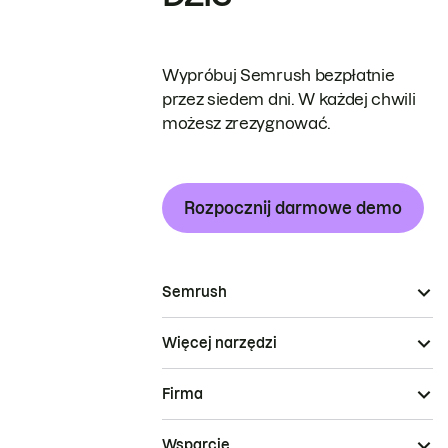
Wypróbuj Semrush bezpłatnie
przez siedem dni. W każdej chwili
możesz zrezygnować.
Rozpocznij darmowe demo
Semrush
Więcej narzędzi
Firma
Wsparcie