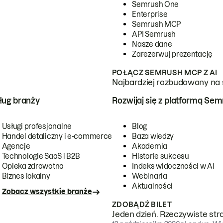
Semrush One
Enterprise
Semrush MCP
API Semrush
Nasze dane
Zarezerwuj prezentację
POŁĄCZ SEMRUSH MCP Z AI
Najbardziej rozbudowany na 
ug branży
Rozwijaj się z platformą Se
Usługi profesjonalne
Blog
Handel detaliczny i e-commerce
Baza wiedzy
Agencje
Akademia
Technologie SaaS i B2B
Historie sukcesu
Opieka zdrowotna
Indeks widoczności w AI
Biznes lokalny
Webinaria
Aktualności
Zobacz wszystkie branże
ZDOBĄDŹ BILET
Jeden dzień. Rzeczywiste str