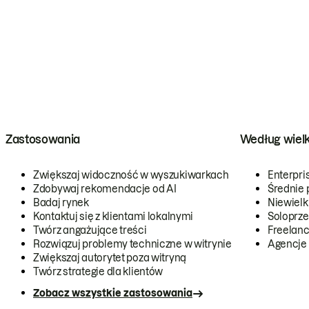
Zastosowania
Według wiel
Zwiększaj widoczność w wyszukiwarkach
Enterpri
Zdobywaj rekomendacje od AI
Średnie 
Badaj rynek
Niewielk
Kontaktuj się z klientami lokalnymi
Soloprze
Twórz angażujące treści
Freelanc
Rozwiązuj problemy techniczne w witrynie
Agencje
Zwiększaj autorytet poza witryną
Twórz strategie dla klientów
Zobacz wszystkie zastosowania