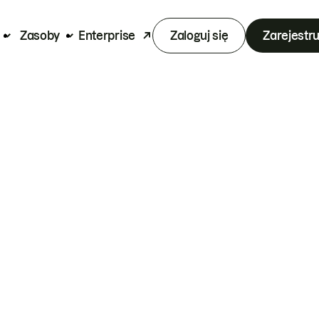
Zasoby
Enterprise
Zaloguj się
Zarejestru