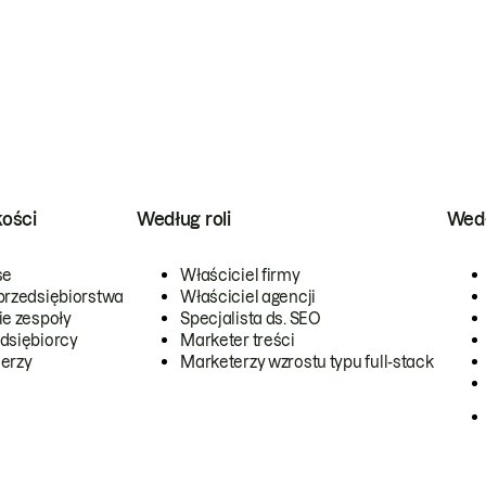
kości
Według roli
Wedł
se
Właściciel firmy
przedsiębiorstwa
Właściciel agencji
ie zespoły
Specjalista ds. SEO
dsiębiorcy
Marketer treści
erzy
Marketerzy wzrostu typu full-stack