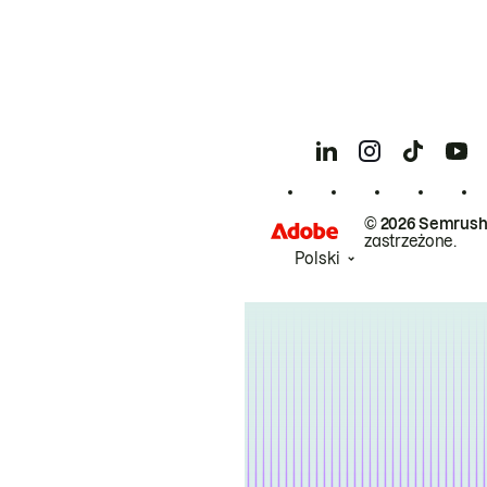
© 2026 Semrush
zastrzeżone.
Polski