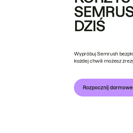
SEMRUS
DZIŚ
Wypróbuj Semrush bezpłat
każdej chwili możesz zre
Rozpocznij darmow