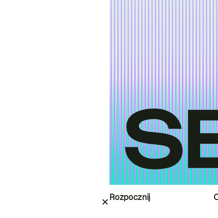
Rozpocznij
O