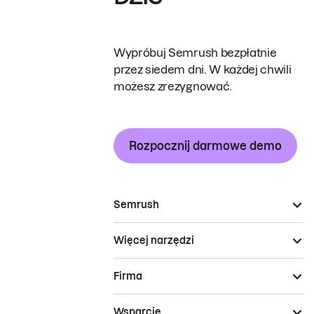
Wypróbuj Semrush bezpłatnie
przez siedem dni. W każdej chwili
możesz zrezygnować.
Rozpocznij darmowe demo
Semrush
Więcej narzędzi
Firma
Wsparcie