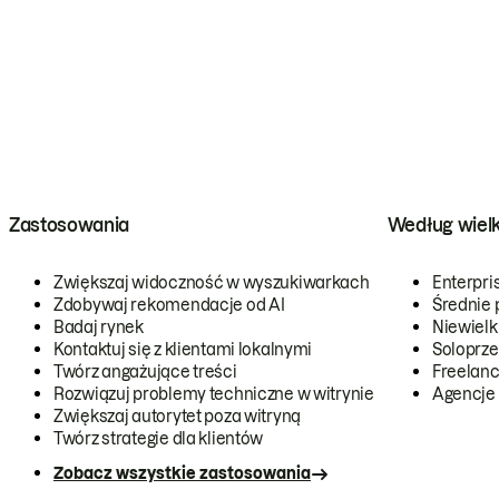
Zastosowania
Według wiel
Zwiększaj widoczność w wyszukiwarkach
Enterpri
Zdobywaj rekomendacje od AI
Średnie 
Badaj rynek
Niewielk
Kontaktuj się z klientami lokalnymi
Soloprze
Twórz angażujące treści
Freelanc
Rozwiązuj problemy techniczne w witrynie
Agencje
Zwiększaj autorytet poza witryną
Twórz strategie dla klientów
Zobacz wszystkie zastosowania