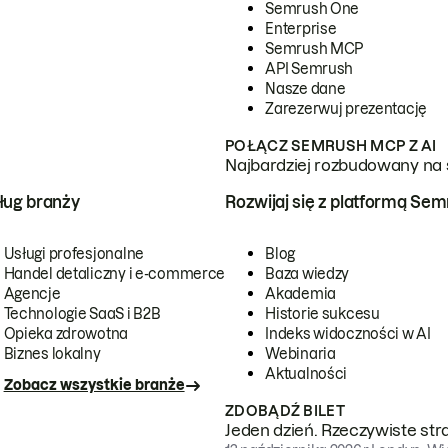
Semrush One
Enterprise
Semrush MCP
API Semrush
Nasze dane
Zarezerwuj prezentację
POŁĄCZ SEMRUSH MCP Z AI
Najbardziej rozbudowany na 
ug branży
Rozwijaj się z platformą Se
Usługi profesjonalne
Blog
Handel detaliczny i e-commerce
Baza wiedzy
Agencje
Akademia
Technologie SaaS i B2B
Historie sukcesu
Opieka zdrowotna
Indeks widoczności w AI
Biznes lokalny
Webinaria
Aktualności
Zobacz wszystkie branże
ZDOBĄDŹ BILET
Jeden dzień. Rzeczywiste str