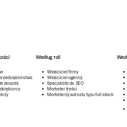
kości
Według roli
Wedł
se
Właściciel firmy
przedsiębiorstwa
Właściciel agencji
ie zespoły
Specjalista ds. SEO
dsiębiorcy
Marketer treści
erzy
Marketerzy wzrostu typu full-stack