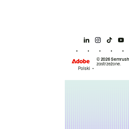
© 2026 Semrush
zastrzeżone.
Polski