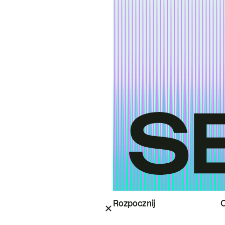
Rozpocznij
O