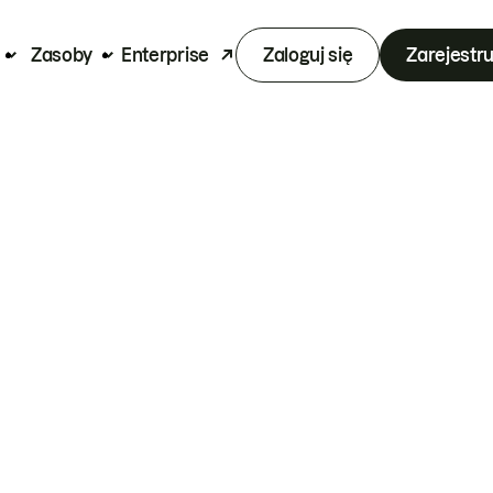
Zasoby
Enterprise
Zaloguj się
Zarejestru