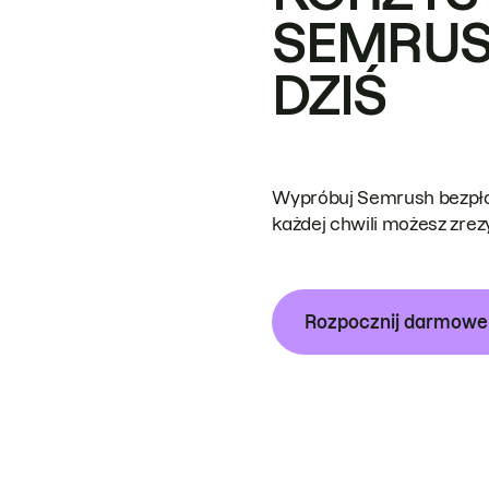
SEMRUS
DZIŚ
Wypróbuj Semrush bezpłat
każdej chwili możesz zre
Rozpocznij darmow