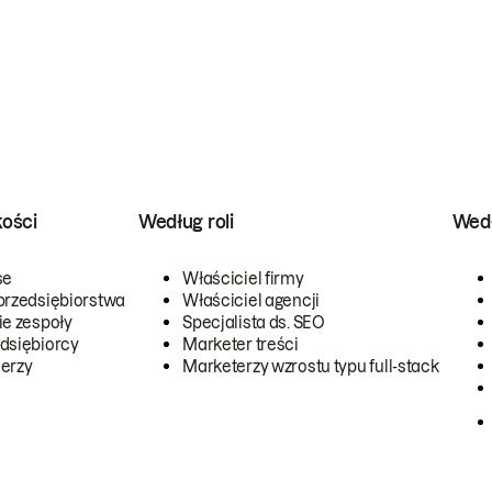
kości
Według roli
Wedł
se
Właściciel firmy
przedsiębiorstwa
Właściciel agencji
ie zespoły
Specjalista ds. SEO
dsiębiorcy
Marketer treści
erzy
Marketerzy wzrostu typu full-stack