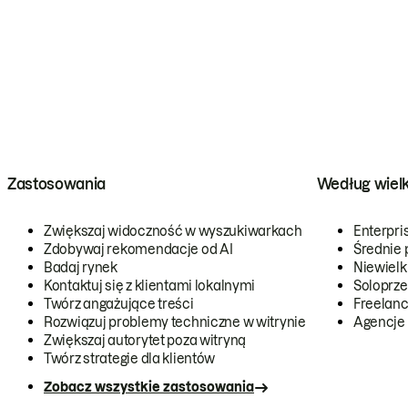
Zastosowania
Według wiel
Zwiększaj widoczność w wyszukiwarkach
Enterpri
Zdobywaj rekomendacje od AI
Średnie 
Badaj rynek
Niewielk
Kontaktuj się z klientami lokalnymi
Soloprze
Twórz angażujące treści
Freelanc
Rozwiązuj problemy techniczne w witrynie
Agencje
Zwiększaj autorytet poza witryną
Twórz strategie dla klientów
Zobacz wszystkie zastosowania