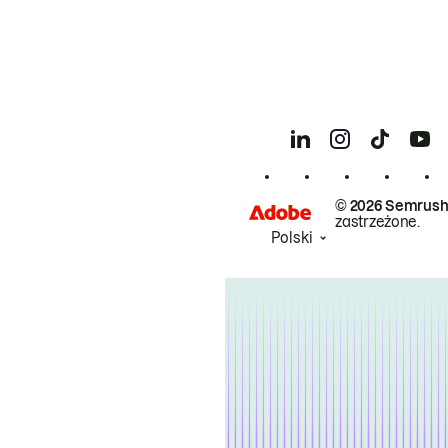
© 2026 Semrush
zastrzeżone.
Polski