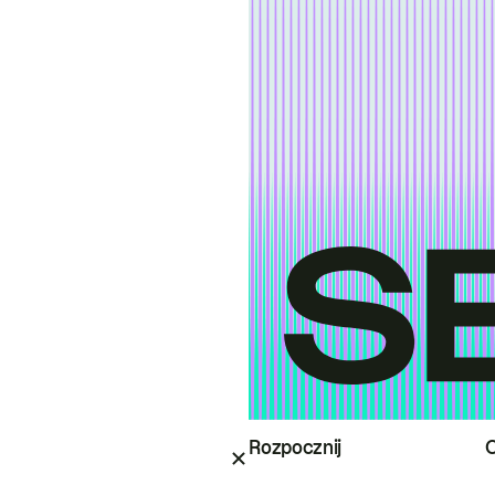
Rozpocznij
O