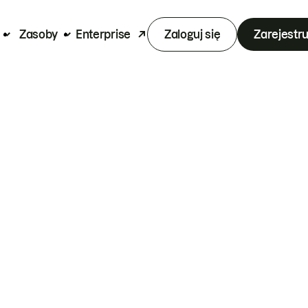
Zasoby
Enterprise
Zaloguj się
Zarejestru