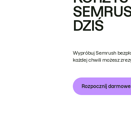
SEMRUS
DZIŚ
Wypróbuj Semrush bezpłat
każdej chwili możesz zre
Rozpocznij darmow