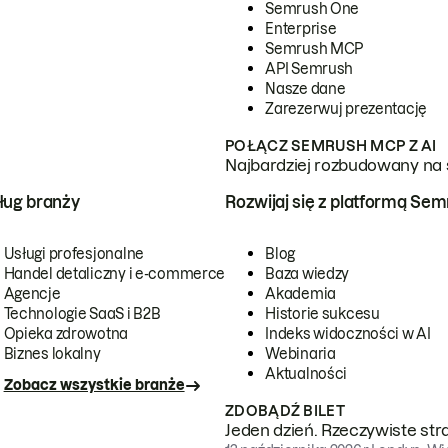
Semrush One
Enterprise
Semrush MCP
API Semrush
Nasze dane
Zarezerwuj prezentację
POŁĄCZ SEMRUSH MCP Z AI
Najbardziej rozbudowany na 
ug branży
Rozwijaj się z platformą Se
Usługi profesjonalne
Blog
Handel detaliczny i e-commerce
Baza wiedzy
Agencje
Akademia
Technologie SaaS i B2B
Historie sukcesu
Opieka zdrowotna
Indeks widoczności w AI
Biznes lokalny
Webinaria
Aktualności
Zobacz wszystkie branże
ZDOBĄDŹ BILET
Jeden dzień. Rzeczywiste str