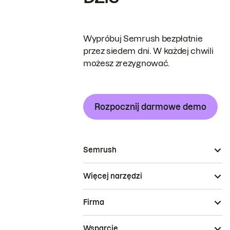
Wypróbuj Semrush bezpłatnie
przez siedem dni. W każdej chwili
możesz zrezygnować.
Rozpocznij darmowe demo
Semrush
Więcej narzędzi
Firma
Wsparcie