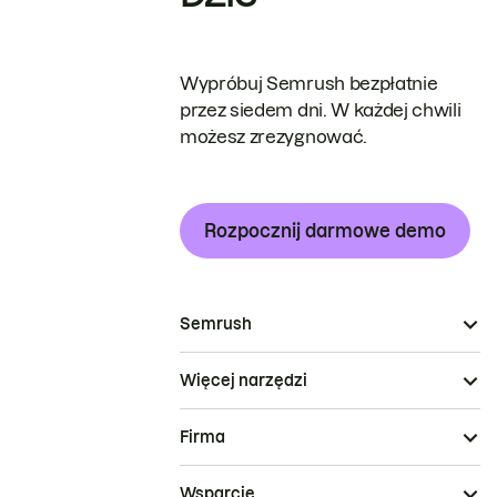
Wypróbuj Semrush bezpłatnie
przez siedem dni. W każdej chwili
możesz zrezygnować.
Rozpocznij darmowe demo
Semrush
Więcej narzędzi
Firma
Wsparcie