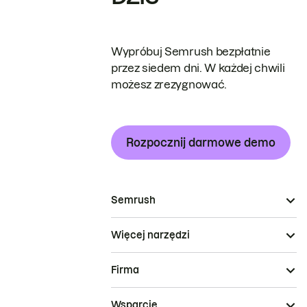
Wypróbuj Semrush bezpłatnie
przez siedem dni. W każdej chwili
możesz zrezygnować.
Rozpocznij darmowe demo
Semrush
Więcej narzędzi
Firma
Wsparcie