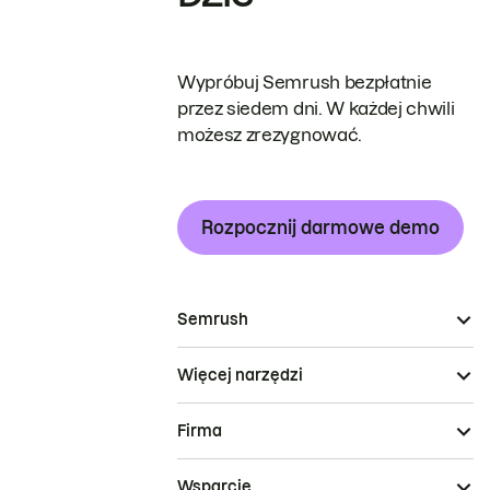
Wypróbuj Semrush bezpłatnie
przez siedem dni. W każdej chwili
możesz zrezygnować.
Rozpocznij darmowe demo
Semrush
Więcej narzędzi
Firma
Wsparcie