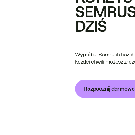
SEMRUS
DZIŚ
Wypróbuj Semrush bezpłat
każdej chwili możesz zre
Rozpocznij darmow