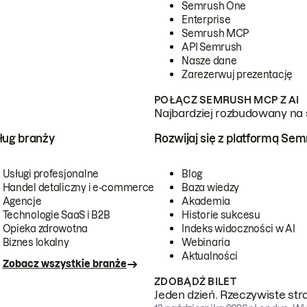
Semrush One
Enterprise
Semrush MCP
API Semrush
Nasze dane
Zarezerwuj prezentację
POŁĄCZ SEMRUSH MCP Z AI
Najbardziej rozbudowany na 
ug branży
Rozwijaj się z platformą Se
Usługi profesjonalne
Blog
Handel detaliczny i e-commerce
Baza wiedzy
Agencje
Akademia
Technologie SaaS i B2B
Historie sukcesu
Opieka zdrowotna
Indeks widoczności w AI
Biznes lokalny
Webinaria
Aktualności
Zobacz wszystkie branże
ZDOBĄDŹ BILET
Jeden dzień. Rzeczywiste str