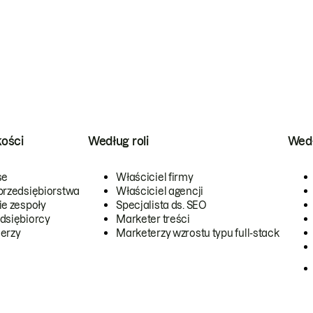
kości
Według roli
Wedł
se
Właściciel firmy
przedsiębiorstwa
Właściciel agencji
ie zespoły
Specjalista ds. SEO
dsiębiorcy
Marketer treści
erzy
Marketerzy wzrostu typu full-stack