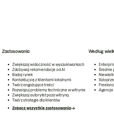
Zastosowania
Według wiel
Zwiększaj widoczność w wyszukiwarkach
Enterpri
Zdobywaj rekomendacje od AI
Średnie 
Badaj rynek
Niewielk
Kontaktuj się z klientami lokalnymi
Soloprze
Twórz angażujące treści
Freelanc
Rozwiązuj problemy techniczne w witrynie
Agencje
Zwiększaj autorytet poza witryną
Twórz strategie dla klientów
Zobacz wszystkie zastosowania