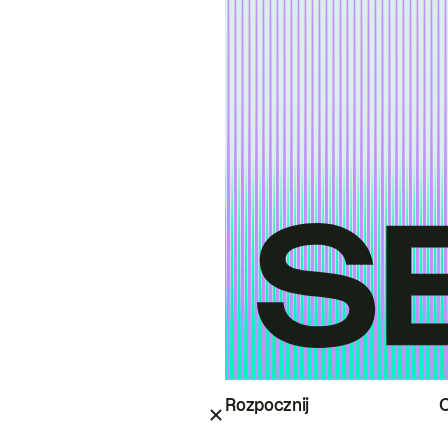
Rozpocznij
O