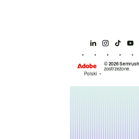
© 2026 Semrush
zastrzeżone.
Polski