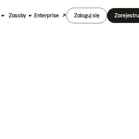
Zasoby
Enterprise
Zaloguj się
Zarejestru