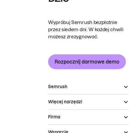
Wypróbuj Semrush bezpłatnie
przez siedem dni. W każdej chwili
możesz zrezygnować.
Rozpocznij darmowe demo
Semrush
Więcej narzędzi
Firma
Wsparcie