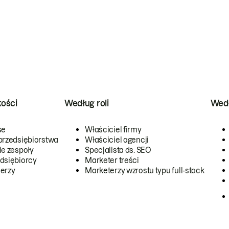
kości
Według roli
Wedł
se
Właściciel firmy
przedsiębiorstwa
Właściciel agencji
ie zespoły
Specjalista ds. SEO
dsiębiorcy
Marketer treści
erzy
Marketerzy wzrostu typu full-stack