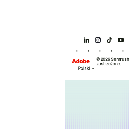
© 2026 Semrush
zastrzeżone.
Polski