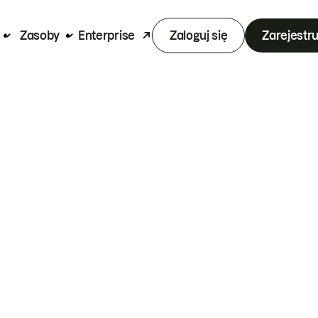
Zasoby
Enterprise
Zaloguj się
Zarejestru