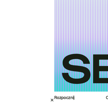
Rozpocznij
O