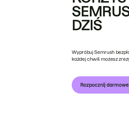
SEMRUS
DZIŚ
Wypróbuj Semrush bezpłat
każdej chwili możesz zre
Rozpocznij darmow