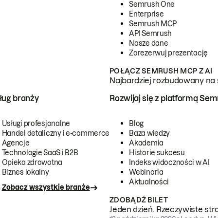
Semrush One
Enterprise
Semrush MCP
API Semrush
Nasze dane
Zarezerwuj prezentację
POŁĄCZ SEMRUSH MCP Z AI
Najbardziej rozbudowany na 
ug branży
Rozwijaj się z platformą Se
Usługi profesjonalne
Blog
Handel detaliczny i e-commerce
Baza wiedzy
Agencje
Akademia
Technologie SaaS i B2B
Historie sukcesu
Opieka zdrowotna
Indeks widoczności w AI
Biznes lokalny
Webinaria
Aktualności
Zobacz wszystkie branże
ZDOBĄDŹ BILET
Jeden dzień. Rzeczywiste str