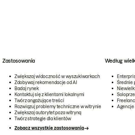
Zastosowania
Według wiel
Zwiększaj widoczność w wyszukiwarkach
Enterpri
Zdobywaj rekomendacje od AI
Średnie 
Badaj rynek
Niewielk
Kontaktuj się z klientami lokalnymi
Soloprze
Twórz angażujące treści
Freelanc
Rozwiązuj problemy techniczne w witrynie
Agencje
Zwiększaj autorytet poza witryną
Twórz strategie dla klientów
Zobacz wszystkie zastosowania