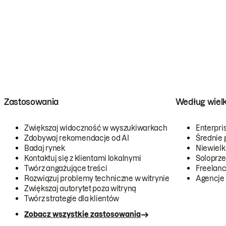
Zastosowania
Według wiel
Zwiększaj widoczność w wyszukiwarkach
Enterpri
Zdobywaj rekomendacje od AI
Średnie 
Badaj rynek
Niewielk
Kontaktuj się z klientami lokalnymi
Soloprze
Twórz angażujące treści
Freelanc
Rozwiązuj problemy techniczne w witrynie
Agencje
Zwiększaj autorytet poza witryną
Twórz strategie dla klientów
Zobacz wszystkie zastosowania