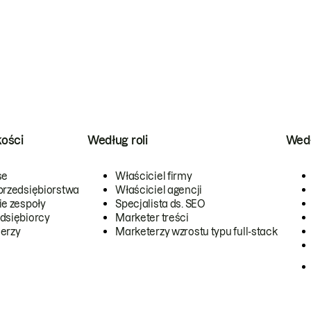
kości
Według roli
Wedł
se
Właściciel firmy
przedsiębiorstwa
Właściciel agencji
ie zespoły
Specjalista ds. SEO
dsiębiorcy
Marketer treści
erzy
Marketerzy wzrostu typu full-stack