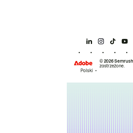
© 2026 Semrush
zastrzeżone.
Polski