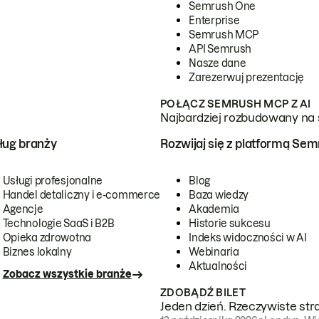
Semrush One
Enterprise
Semrush MCP
API Semrush
Nasze dane
Zarezerwuj prezentację
POŁĄCZ SEMRUSH MCP Z AI
Najbardziej rozbudowany na 
ug branży
Rozwijaj się z platformą Se
Usługi profesjonalne
Blog
Handel detaliczny i e-commerce
Baza wiedzy
Agencje
Akademia
Technologie SaaS i B2B
Historie sukcesu
Opieka zdrowotna
Indeks widoczności w AI
Biznes lokalny
Webinaria
Aktualności
Zobacz wszystkie branże
ZDOBĄDŹ BILET
Jeden dzień. Rzeczywiste str