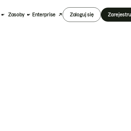
Zasoby
Enterprise
Zaloguj się
Zarejestru