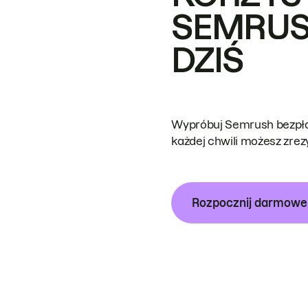
SEMRUS
DZIŚ
Wypróbuj Semrush bezpłat
każdej chwili możesz zre
Rozpocznij darmow