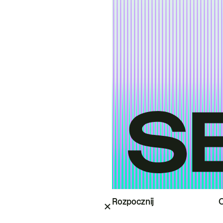
Rozpocznij
O