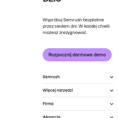
Wypróbuj Semrush bezpłatnie
przez siedem dni. W każdej chwili
możesz zrezygnować.
Rozpocznij darmowe demo
Semrush
Więcej narzędzi
Firma
Wsparcie