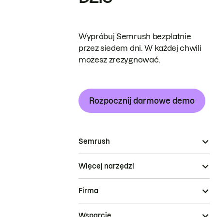
Wypróbuj Semrush bezpłatnie
przez siedem dni. W każdej chwili
możesz zrezygnować.
Rozpocznij darmowe demo
Semrush
Więcej narzędzi
Firma
Wsparcie