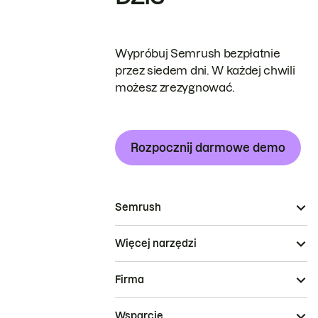
Wypróbuj Semrush bezpłatnie
przez siedem dni. W każdej chwili
możesz zrezygnować.
Rozpocznij darmowe demo
Semrush
Więcej narzędzi
Firma
Wsparcie