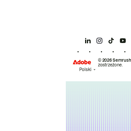
© 2026 Semrush
zastrzeżone.
Polski