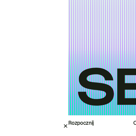
Rozpocznij
O