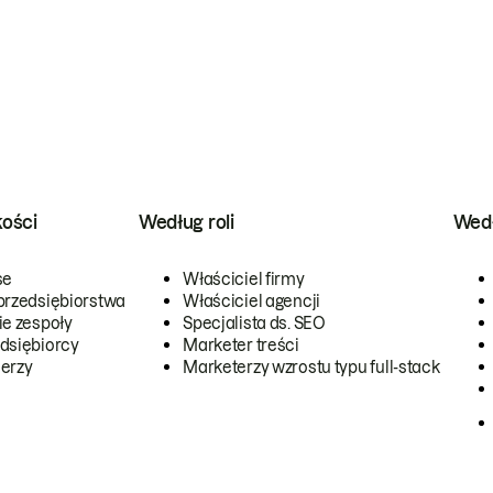
kości
Według roli
Wedł
se
Właściciel firmy
przedsiębiorstwa
Właściciel agencji
ie zespoły
Specjalista ds. SEO
dsiębiorcy
Marketer treści
erzy
Marketerzy wzrostu typu full-stack