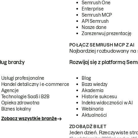
Semrush One
Enterprise
Semrush MCP
API Semrush
Nasze dane
Zarezerwuj prezentację
POŁĄCZ SEMRUSH MCP Z AI
Najbardziej rozbudowany na 
ug branży
Rozwijaj się z platformą Se
Usługi profesjonalne
Blog
Handel detaliczny i e-commerce
Baza wiedzy
Agencje
Akademia
Technologie SaaS i B2B
Historie sukcesu
Opieka zdrowotna
Indeks widoczności w AI
Biznes lokalny
Webinaria
Aktualności
Zobacz wszystkie branże
ZDOBĄDŹ BILET
Jeden dzień. Rzeczywiste str