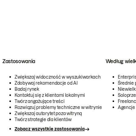
Zastosowania
Według wiel
Zwiększaj widoczność w wyszukiwarkach
Enterpri
Zdobywaj rekomendacje od AI
Średnie 
Badaj rynek
Niewielk
Kontaktuj się z klientami lokalnymi
Soloprze
Twórz angażujące treści
Freelanc
Rozwiązuj problemy techniczne w witrynie
Agencje
Zwiększaj autorytet poza witryną
Twórz strategie dla klientów
Zobacz wszystkie zastosowania