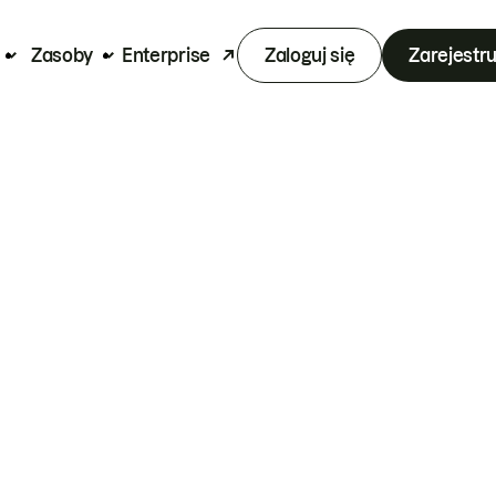
Zasoby
Enterprise
Zaloguj się
Zarejestru