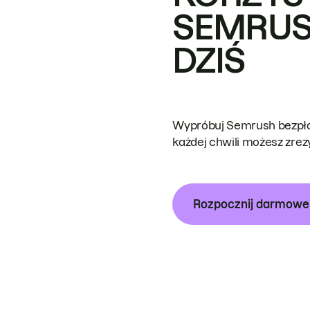
SEMRUS
DZIŚ
Wypróbuj Semrush bezpłat
każdej chwili możesz zre
Rozpocznij darmow