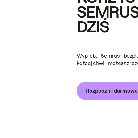
SEMRUS
DZIŚ
Wypróbuj Semrush bezpłat
każdej chwili możesz zre
Rozpocznij darmow