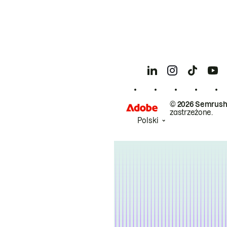
© 2026 Semrush
zastrzeżone.
Polski