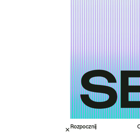
Rozpocznij
O