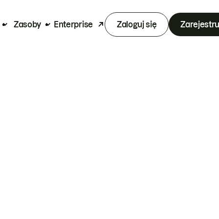
Zasoby
Enterprise
Zaloguj się
Zarejestru