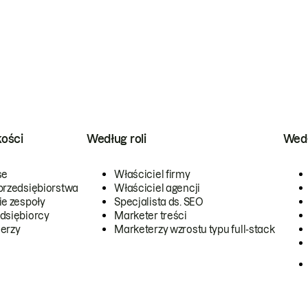
kości
Według roli
Wedł
se
Właściciel firmy
przedsiębiorstwa
Właściciel agencji
ie zespoły
Specjalista ds. SEO
dsiębiorcy
Marketer treści
erzy
Marketerzy wzrostu typu full-stack