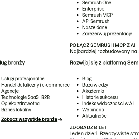
Semrush One
Enterprise
Semrush MCP
API Semrush
Nasze dane
Zarezerwuj prezentację
POŁĄCZ SEMRUSH MCP Z AI
Najbardziej rozbudowany na 
ug branży
Rozwijaj się z platformą Se
Usługi profesjonalne
Blog
Handel detaliczny i e-commerce
Baza wiedzy
Agencje
Akademia
Technologie SaaS i B2B
Historie sukcesu
Opieka zdrowotna
Indeks widoczności w AI
Biznes lokalny
Webinaria
Aktualności
Zobacz wszystkie branże
ZDOBĄDŹ BILET
Jeden dzień. Rzeczywiste str