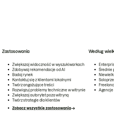
Zastosowania
Według wiel
Zwiększaj widoczność w wyszukiwarkach
Enterpri
Zdobywaj rekomendacje od AI
Średnie 
Badaj rynek
Niewielk
Kontaktuj się z klientami lokalnymi
Soloprze
Twórz angażujące treści
Freelanc
Rozwiązuj problemy techniczne w witrynie
Agencje
Zwiększaj autorytet poza witryną
Twórz strategie dla klientów
Zobacz wszystkie zastosowania