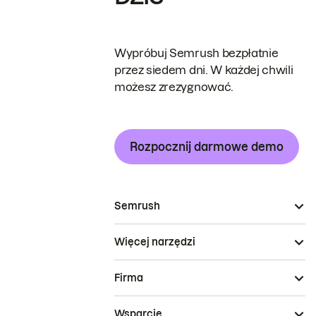
Wypróbuj Semrush bezpłatnie
przez siedem dni. W każdej chwili
możesz zrezygnować.
Rozpocznij darmowe demo
Semrush
Więcej narzędzi
Firma
Wsparcie