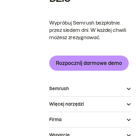
Wypróbuj Semrush bezpłatnie
przez siedem dni. W każdej chwili
możesz zrezygnować.
Rozpocznij darmowe demo
Semrush
Więcej narzędzi
Firma
Wsparcie