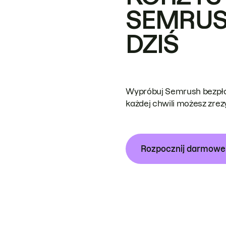
SEMRUS
DZIŚ
Wypróbuj Semrush bezpłat
każdej chwili możesz zre
Rozpocznij darmow