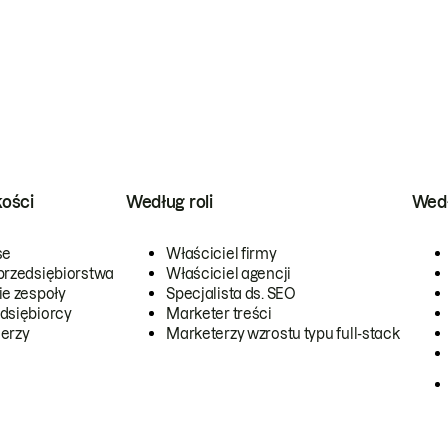
kości
Według roli
Wedł
se
Właściciel firmy
przedsiębiorstwa
Właściciel agencji
ie zespoły
Specjalista ds. SEO
dsiębiorcy
Marketer treści
erzy
Marketerzy wzrostu typu full-stack