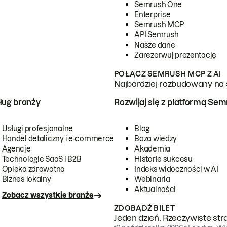
Semrush One
Enterprise
Semrush MCP
API Semrush
Nasze dane
Zarezerwuj prezentację
POŁĄCZ SEMRUSH MCP Z AI
Najbardziej rozbudowany na 
ug branży
Rozwijaj się z platformą Se
Usługi profesjonalne
Blog
Handel detaliczny i e-commerce
Baza wiedzy
Agencje
Akademia
Technologie SaaS i B2B
Historie sukcesu
Opieka zdrowotna
Indeks widoczności w AI
Biznes lokalny
Webinaria
Aktualności
Zobacz wszystkie branże
ZDOBĄDŹ BILET
Jeden dzień. Rzeczywiste str