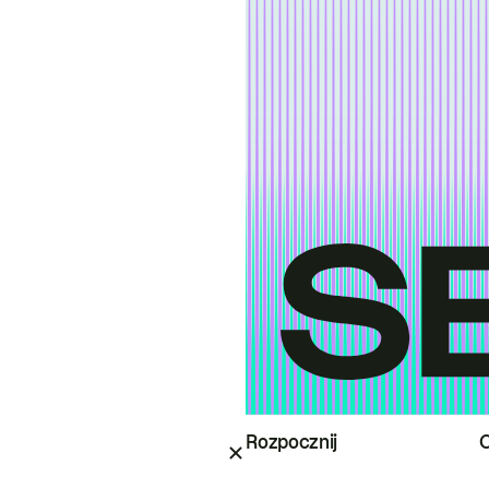
Rozpocznij
O