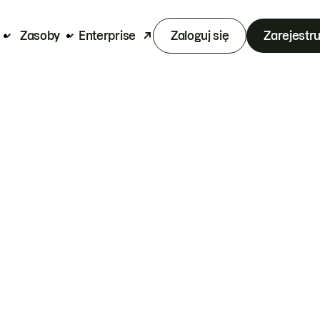
Zasoby
Enterprise
Zaloguj się
Zarejestru