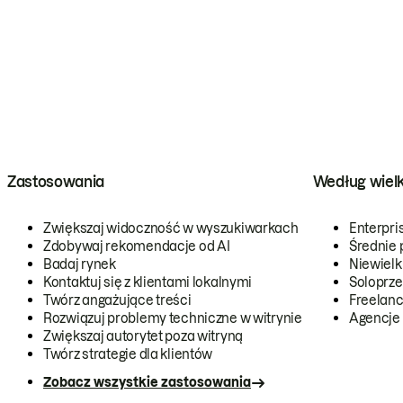
Zastosowania
Według wiel
Zwiększaj widoczność w wyszukiwarkach
Enterpri
Zdobywaj rekomendacje od AI
Średnie 
Badaj rynek
Niewielk
Kontaktuj się z klientami lokalnymi
Soloprze
Twórz angażujące treści
Freelanc
Rozwiązuj problemy techniczne w witrynie
Agencje
Zwiększaj autorytet poza witryną
Twórz strategie dla klientów
Zobacz wszystkie zastosowania