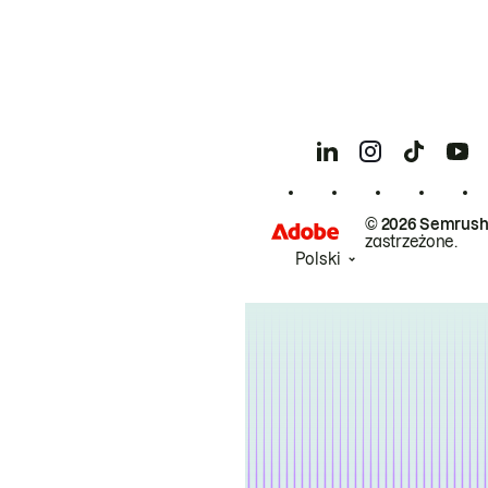
© 2026 Semrush
zastrzeżone.
Polski