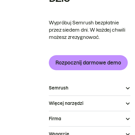
Wypróbuj Semrush bezpłatnie
przez siedem dni. W każdej chwili
możesz zrezygnować.
Rozpocznij darmowe demo
Semrush
Więcej narzędzi
Firma
Wsparcie