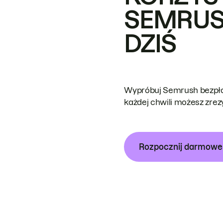
SEMRUS
DZIŚ
Wypróbuj Semrush bezpłat
każdej chwili możesz zre
Rozpocznij darmow