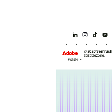
© 2026 Semrush
zastrzeżone.
Polski