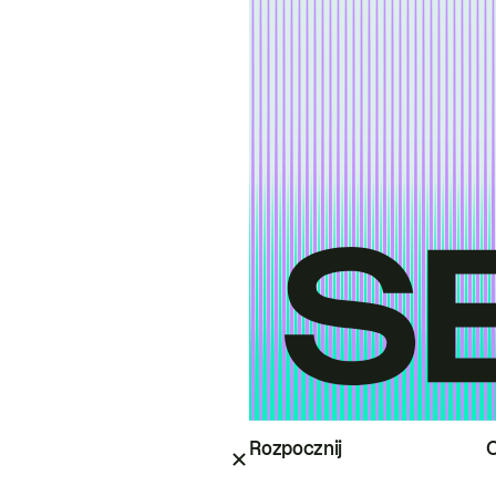
Rozpocznij
O