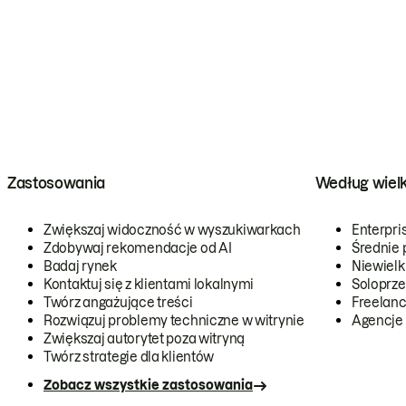
Zastosowania
Według wiel
Zwiększaj widoczność w wyszukiwarkach
Enterpri
Zdobywaj rekomendacje od AI
Średnie 
Badaj rynek
Niewielk
Kontaktuj się z klientami lokalnymi
Soloprze
Twórz angażujące treści
Freelanc
Rozwiązuj problemy techniczne w witrynie
Agencje
Zwiększaj autorytet poza witryną
Twórz strategie dla klientów
Zobacz wszystkie zastosowania