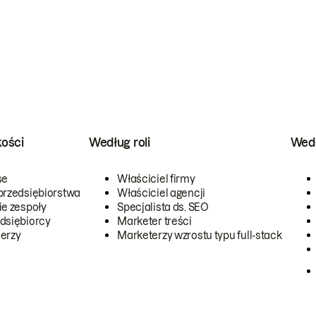
kości
Według roli
Wedł
se
Właściciel firmy
przedsiębiorstwa
Właściciel agencji
ie zespoły
Specjalista ds. SEO
dsiębiorcy
Marketer treści
erzy
Marketerzy wzrostu typu full-stack