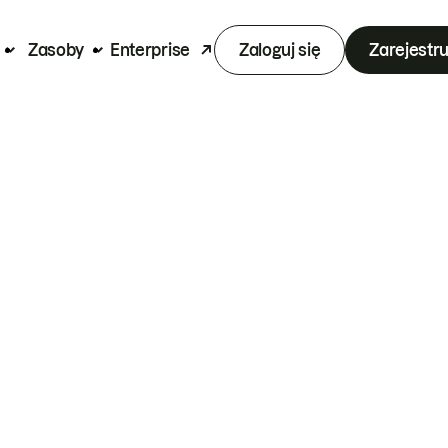
Zasoby
Enterprise
Zaloguj się
Zarejestru