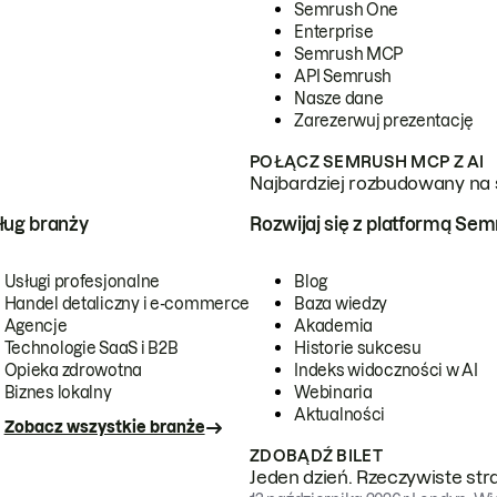
Semrush One
Enterprise
Semrush MCP
API Semrush
Nasze dane
Zarezerwuj prezentację
POŁĄCZ SEMRUSH MCP Z AI
Najbardziej rozbudowany na 
ug branży
Rozwijaj się z platformą Se
Usługi profesjonalne
Blog
Handel detaliczny i e-commerce
Baza wiedzy
Agencje
Akademia
Technologie SaaS i B2B
Historie sukcesu
Opieka zdrowotna
Indeks widoczności w AI
Biznes lokalny
Webinaria
Aktualności
Zobacz wszystkie branże
ZDOBĄDŹ BILET
Jeden dzień. Rzeczywiste str