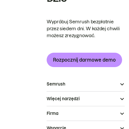
Wypróbuj Semrush bezpłatnie
przez siedem dni. W każdej chwili
możesz zrezygnować.
Rozpocznij darmowe demo
Semrush
Więcej narzędzi
Firma
Wsparcie