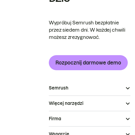
Wypróbuj Semrush bezpłatnie
przez siedem dni. W każdej chwili
możesz zrezygnować.
Rozpocznij darmowe demo
Semrush
Więcej narzędzi
Firma
Wsparcie