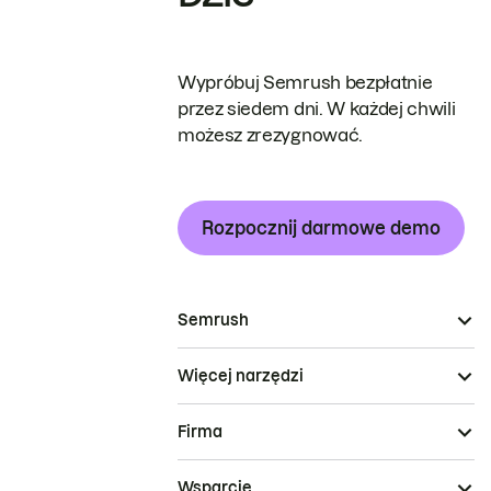
Wypróbuj Semrush bezpłatnie
przez siedem dni. W każdej chwili
możesz zrezygnować.
Rozpocznij darmowe demo
Semrush
Więcej narzędzi
Firma
Wsparcie