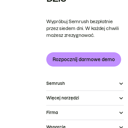
Wypróbuj Semrush bezpłatnie
przez siedem dni. W każdej chwili
możesz zrezygnować.
Rozpocznij darmowe demo
Semrush
Więcej narzędzi
Firma
Wsparcie