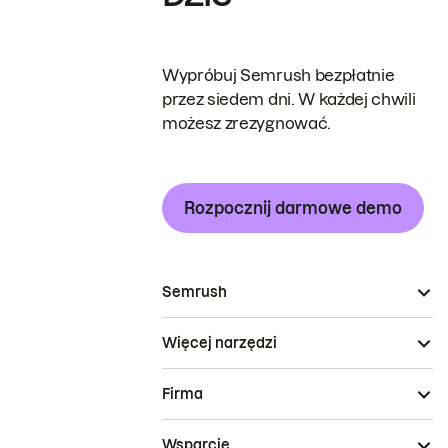
Wypróbuj Semrush bezpłatnie
przez siedem dni. W każdej chwili
możesz zrezygnować.
Rozpocznij darmowe demo
Semrush
Więcej narzędzi
Firma
Wsparcie