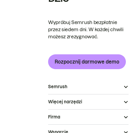
Wypróbuj Semrush bezpłatnie
przez siedem dni. W każdej chwili
możesz zrezygnować.
Rozpocznij darmowe demo
Semrush
Więcej narzędzi
Firma
Wsparcie