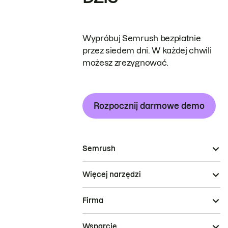
Wypróbuj Semrush bezpłatnie
przez siedem dni. W każdej chwili
możesz zrezygnować.
Rozpocznij darmowe demo
Semrush
Więcej narzędzi
Firma
Wsparcie